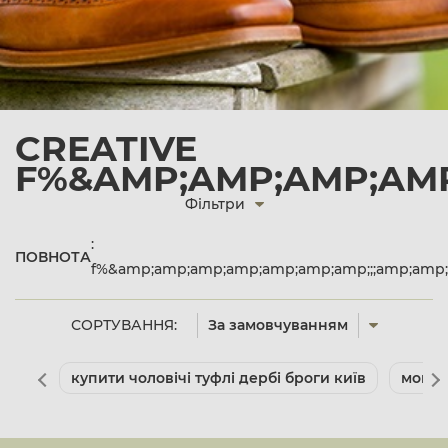
CREATIVE
F%&AMP;AMP;AMP;AMP
Фільтри
:
ПОВНОТА
f%&amp;amp;amp;amp;amp;amp;amp;;;amp;amp
СОРТУВАННЯ:
За замовчуванням
купити чоловічі туфлі дербі броги київ
мокас