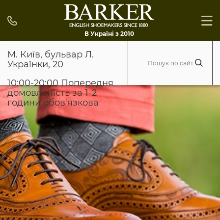
В Україні з 2010
М. Київ, бульвар Л.
Українки, 20
10:00-20:00 Попередня
домовленість за 1-2
години обов'язкова