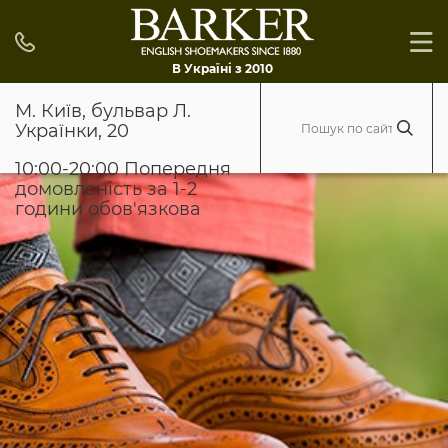
В Україні з 2010
М. Київ, бульвар Л.
Українки, 20
10:00-20:00 Попередня
домовленість за 1-2
години обов'язкова