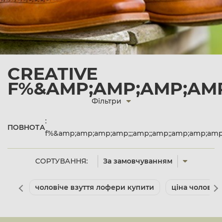
CREATIVE
F%&AMP;AMP;AMP;AMP;
Фільтри
:
ПОВНОТА
f%&amp;amp;amp;amp;;;amp;;amp;;amp;amp;am
СОРТУВАННЯ:
За замовчуванням
чоловіче взуття лофери купити
ціна чоловіче