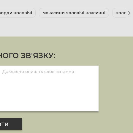
орди чоловічі
мокасини чоловічі класичні
чоловіч
ОГО ЗВ'ЯЗКУ:
ати