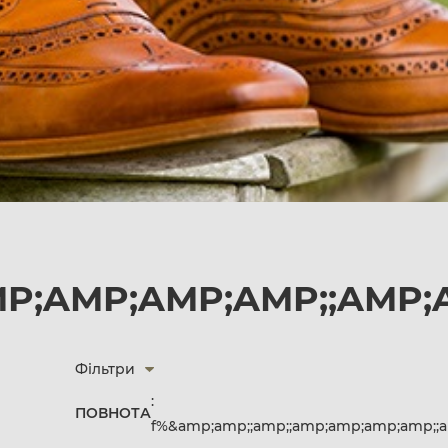
MP;AMP;AMP;AMP;;AMP;
Фільтри
:
ПОВНОТА
f%&amp;amp;;amp;;amp;amp;amp;amp;;