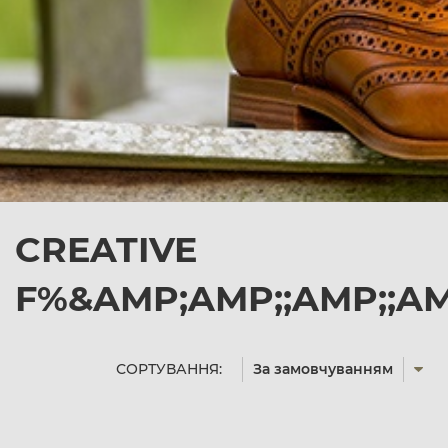
CREATIVE
F%&AMP;AMP;;AMP;;A
СОРТУВАННЯ:
За замовчуванням