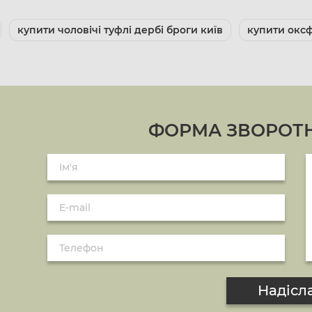
купити чоловічі туфлі дербі броги київ
купити оксф
ФОРМА ЗВОРОТН
Надісл