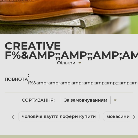
CREATIVE
F%&AMP;;AMP;;AMP;AM
Фільтри
:
ПОВНОТА
f%&amp;;amp;;amp;amp;;amp;amp;amp;;;;amp;a
СОРТУВАННЯ:
За замовчуванням
чоловіче взуття лофери купити
мокасини чол