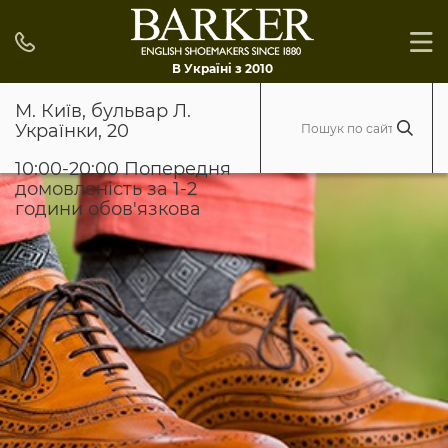
В Україні з 2010
М. Київ, бульвар Л.
Українки, 20
10:00-20:00 Попередня
домовленість за 1-2
години обов'язкова