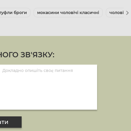
 туфли броги
мокасини чоловічі класичні
чоловічі 
ОГО ЗВ'ЯЗКУ:
ати