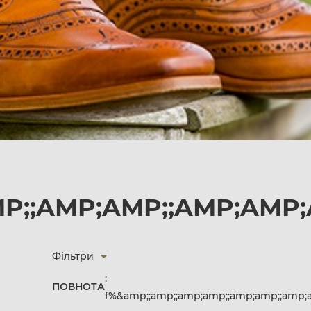
MP;;AMP;AMP;;AMP;AMP
Фільтри
:
ПОВНОТА
f%&amp;;amp;;amp;amp;;amp;amp;;amp