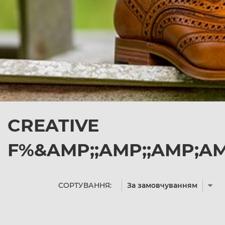
CREATIVE
F%&AMP;;AMP;;AMP;A
СОРТУВАННЯ:
За замовчуванням