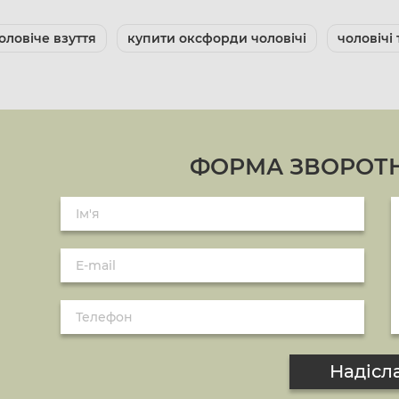
оловіче взуття
купити оксфорди чоловічі
чоловічі
ФОРМА ЗВОРОТН
Надісл