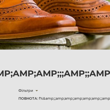
MP;AMP;AMP;;;AMP;;AM
Фільтри
ПОВНОТА
: f%&amp;;;amp;amp;;amp;amp;amp;;;am