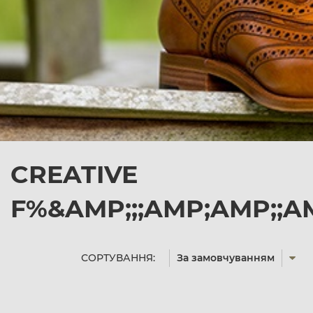
CREATIVE
F%&AMP;;;AMP;AMP;;A
СОРТУВАННЯ:
За замовчуванням