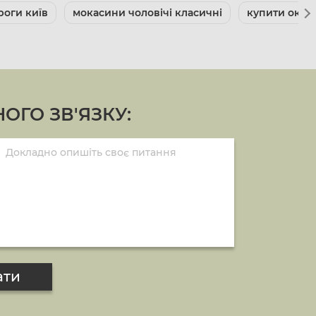
роги київ
мокасини чоловічі класичні
купити оксф
ОГО ЗВ'ЯЗКУ:
ати