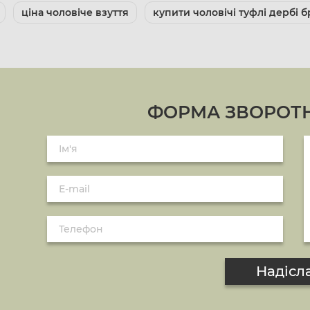
ціна чоловіче взуття
купити чоловічі туфлі дербі б
ФОРМА ЗВОРОТН
Надісл