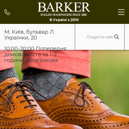
В Україні з 2010
М. Київ, бульвар Л.
Українки, 20
10:00-20:00 Попередня
домовленість за 1-2
години обов'язкова