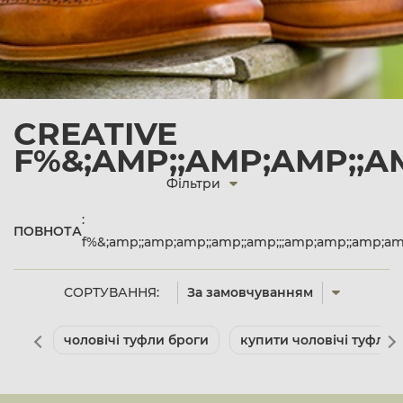
CREATIVE
F%&;AMP;;AMP;AMP;;AM
Фільтри
:
ПОВНОТА
f%&;amp;;amp;amp;;amp;;amp;;;amp;amp;;amp;am
СОРТУВАННЯ:
За замовчуванням
чоловічі туфли броги
купити чоловічі туфлі д