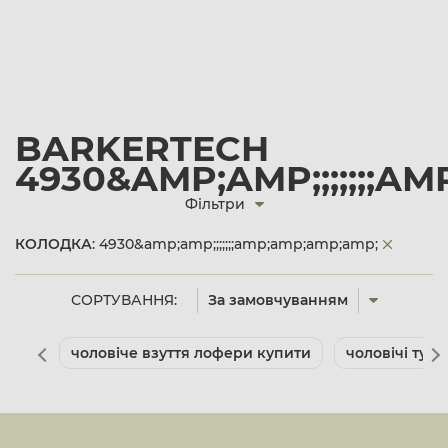
BARKERTECH
4930&AMP;AMP;;;;;;;A
Фільтри
КОЛОДКА
: 4930&amp;amp;;;;;;;amp;amp;amp;amp;
СОРТУВАННЯ:
За замовчуванням
чоловіче взуття лофери купити
чоловічі туф