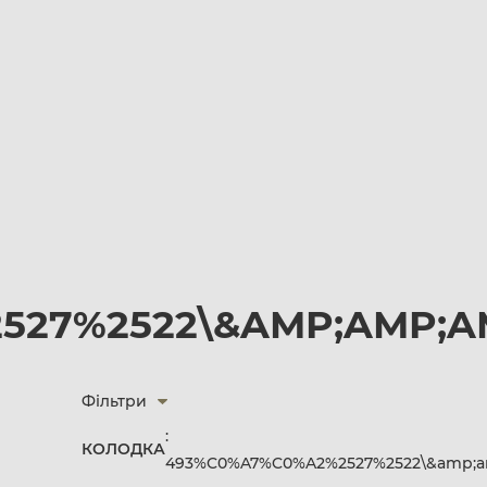
27%2522\&AMP;AMP;AMP
Фільтри
:
КОЛОДКА
493%C0%A7%C0%A2%2527%2522\&amp;am