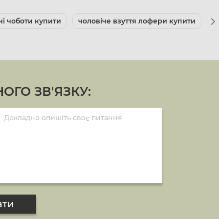
чі чоботи купити
чоловіче взуття лофери купити
к
ОГО ЗВ'ЯЗКУ:
ати