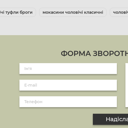
ічі туфли броги
мокасини чоловічі класичні
чолові
ФОРМА ЗВОРОТН
Надісл