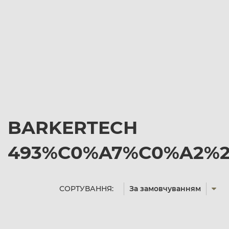
BARKERTECH
493%C0%A7%C0%A2%25
СОРТУВАННЯ:
За замовчуванням