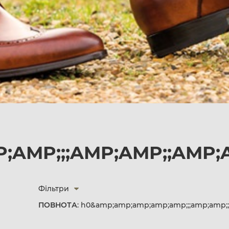
AMP;;;AMP;AMP;;AMP;
Фільтри
ПОВНОТА
: h0&amp;amp;amp;amp;amp;;;amp;amp;