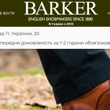
Е ВЗУТЯ
К
В Україні з 2010
ар Л. Українки, 20
опередня домовленість за 1-2 години обов'язко