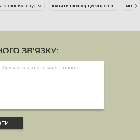
а чоловіче взуття
купити оксфорди чоловічі
мокас
ОГО ЗВ'ЯЗКУ:
ати