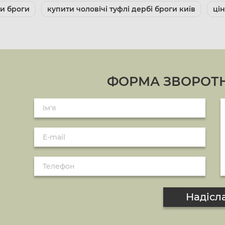
ли броги
купити чоловічі туфлі дербі броги київ
цін
ФОРМА ЗВОРОТН
Надісл