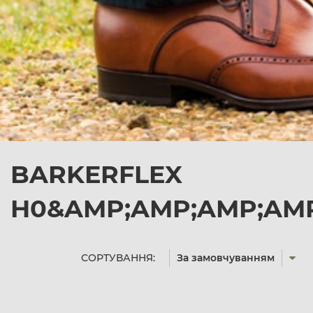
BARKERFLEX
H0&AMP;AMP;AMP;AMP;
СОРТУВАННЯ:
За замовчуванням