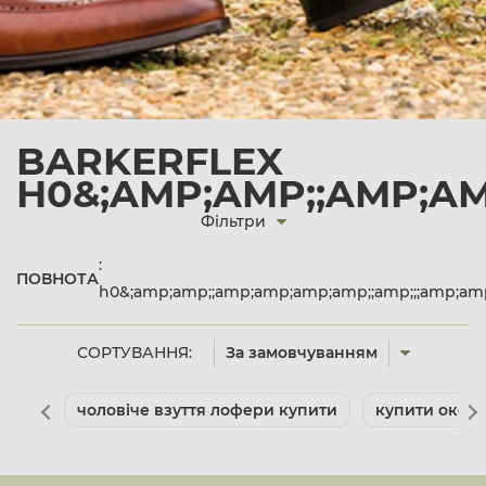
BARKERFLEX
H0&;AMP;AMP;;AMP;AM
Фільтри
:
ПОВНОТА
h0&;amp;amp;;amp;amp;amp;amp;;amp;;;amp;am
СОРТУВАННЯ:
За замовчуванням
чоловіче взуття лофери купити
купити оксфо