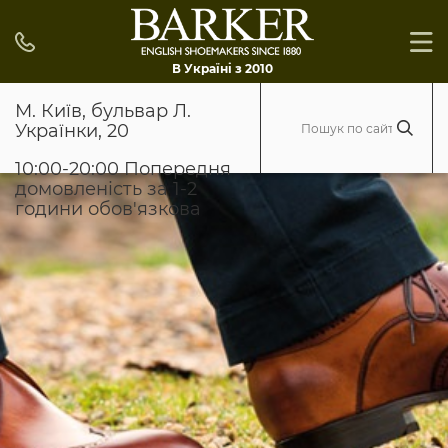
В Україні з 2010
М. Київ, бульвар Л.
Українки, 20
10:00-20:00 Попередня
домовленість за 1-2
години обов'язкова