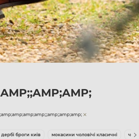
;AMP;;AMP;AMP;
;;amp;amp;amp;amp;;;amp;;amp;amp;
 дербі броги київ
мокасини чоловічі класичні
чоло