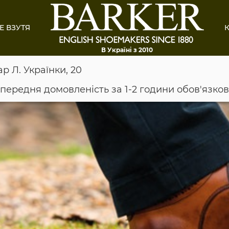
Е ВЗУТЯ
К
В Україні з 2010
ар Л. Українки, 20
опередня домовленість за 1-2 години обов'язко