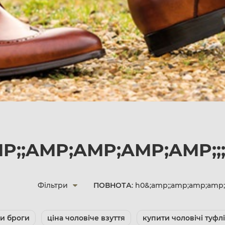
P;;AMP;AMP;AMP;AMP;;
Фільтри
ПОВНОТА
: h0&;amp;;amp;amp;amp
ли броги
ціна чоловіче взуття
купити чоловічі туфлі