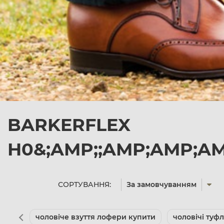
BARKERFLEX
H0&;AMP;;AMP;AMP;AM
СОРТУВАННЯ:
За замовчуванням
чоловіче взуття лофери купити
чоловічі туф