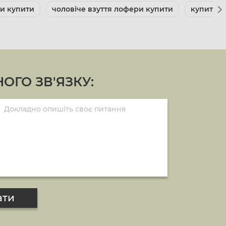
ти купити
чоловіче взуття лофери купити
купити о
ОГО ЗВ'ЯЗКУ:
ати