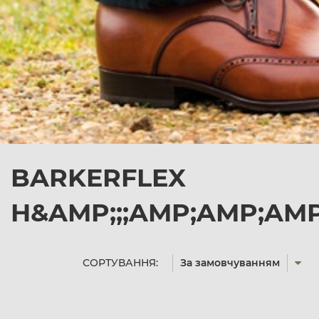
BARKERFLEX
H&AMP;;;AMP;AMP;AMP
СОРТУВАННЯ:
За замовчуванням