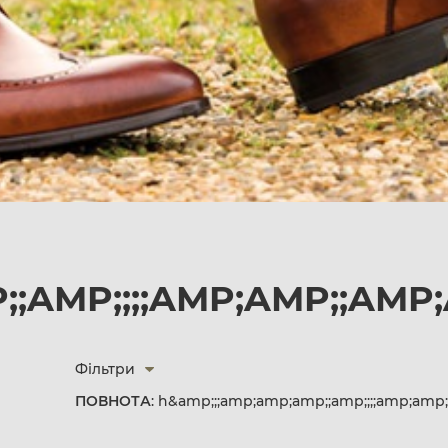
;;AMP;;;;AMP;AMP;;AMP
Фільтри
ПОВНОТА
: h&amp;;;amp;amp;amp;;amp;;;;amp;am