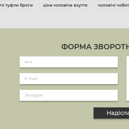
ічі туфли броги
ціна чоловіче взуття
чоловічі чобо
ФОРМА ЗВОРОТН
Надісл