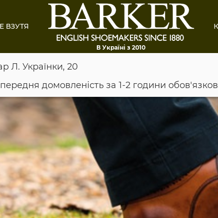
Е ВЗУТЯ
К
В Україні з 2010
ар Л. Українки, 20
опередня домовленість за 1-2 години обов'язко