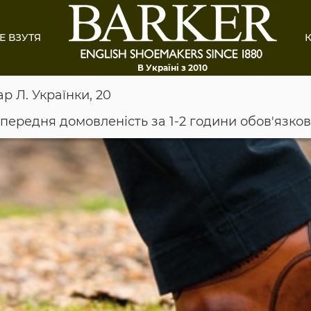
Е ВЗУТЯ
К
В Україні з 2010
ар Л. Українки, 20
опередня домовленість за 1-2 години обов'язко