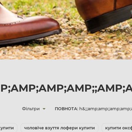
MP;AMP;AMP;AMP;;AMP;
Фільтри
ПОВНОТА
: h&;;;amp;amp;;amp;am
купити
чоловіче взуття лофери купити
купити окс