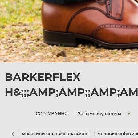
BARKERFLEX
H&;;;AMP;AMP;;AMP;A
СОРТУВАННЯ:
За замовчуванням
мокасини чоловічі класичні
чоловічі чоботи 