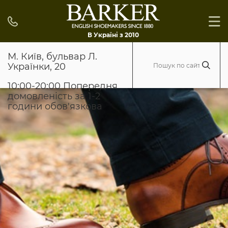
В Україні з 2010
М. Київ, бульвар Л.
Українки, 20
10:00-20:00 Попередня
домовленість за 1-2
години обов'язкова