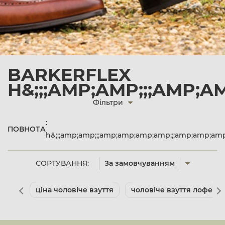
BARKERFLEX
H&;;;AMP;AMP;;;AMP;
Фільтри
:
ПОВНОТА
h&;;;amp;amp;;;amp;amp;amp;amp;;;amp;amp;am
СОРТУВАННЯ:
За замовчуванням
ціна чоловіче взуття
чоловіче взуття лофери