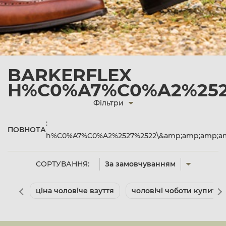
BARKERFLEX
H%C0%A7%C0%A2%2527%
Фільтри
:
ПОВНОТА
h%C0%A7%C0%A2%2527%2522\&amp;amp;amp;amp;
СОРТУВАННЯ:
За замовчуванням
ціна чоловіче взуття
чоловічі чоботи купити