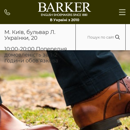
В Україні з 2010
М. Київ, бульвар Л.
Українки, 20
10:00-20:00 Попередня
домовленість за 1-2
години обов'язкова