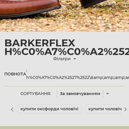
BARKERFLEX
H%C0%A7%C0%A2%2527
Фільтри
:
ПОВНОТА
h%C0%A7%C0%A2%2527%2522\&amp;amp;;amp;amp
СОРТУВАННЯ:
За замовчуванням
купити оксфорди чоловічі
купити чоловічі ту