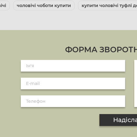
ічі
чоловічі чоботи купити
купити чоловічі туфлі д
ФОРМА ЗВОРОТН
Надісл