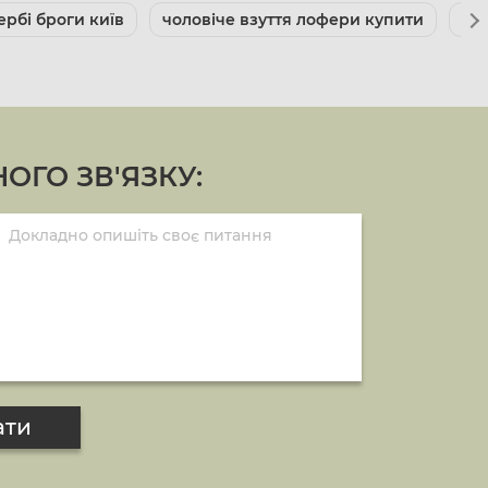
ербі броги київ
чоловіче взуття лофери купити
цін
ОГО ЗВ'ЯЗКУ:
ати