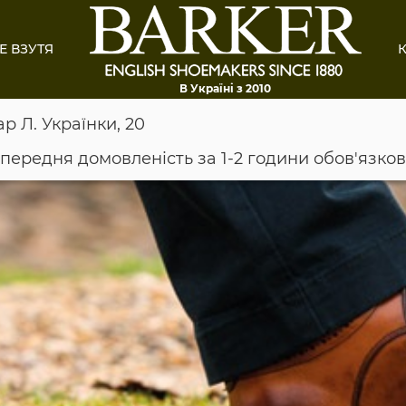
Е ВЗУТЯ
К
В Україні з 2010
ар Л. Українки, 20
опередня домовленість за 1-2 години обов'язко