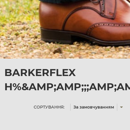
BARKERFLEX
H%&AMP;AMP;;;AMP;AM
СОРТУВАННЯ:
За замовчуванням