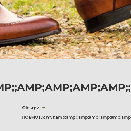
P;;AMP;AMP;AMP;AMP;;
Фільтри
ПОВНОТА
: h%&amp;amp;;;amp;amp;;amp;amp;amp