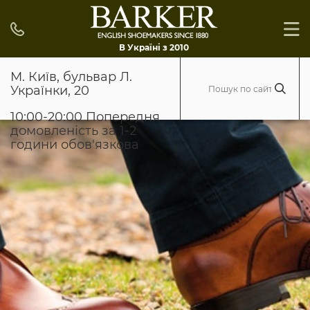
В Україні з 2010
М. Київ, бульвар Л.
Українки, 20
10:00-20:00 Попередня
домовленість за 1-2
години обов'язкова