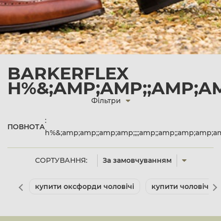
BARKERFLEX
H%&;AMP;AMP;;AMP;AM
Фільтри
:
ПОВНОТА
h%&;amp;amp;;amp;amp;;;;amp;;amp;;amp;amp
СОРТУВАННЯ:
За замовчуванням
купити оксфорди чоловічі
купити чоловічі ту