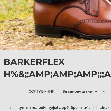
BARKERFLEX
H%&;;AMP;AMP;AMP;;;
СОРТУВАННЯ:
За замовчуванням
купити чоловічі туфлі дербі броги київ
ціна ч