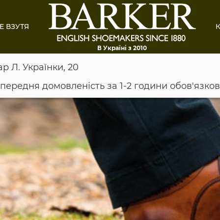
Е ВЗУТЯ
К
В Україні з 2010
ар Л. Українки, 20
опередня домовленість за 1-2 години обов'язко