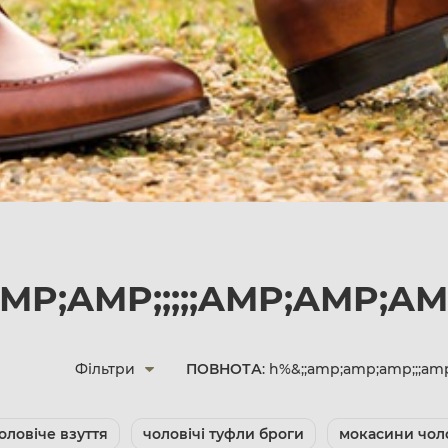
AMP;AMP;;;;;AMP;AMP;A
Фільтри
ПОВНОТА
: h%&;;amp;amp;amp;;;am
оловіче взуття
чоловічі туфли броги
мокасини чоло