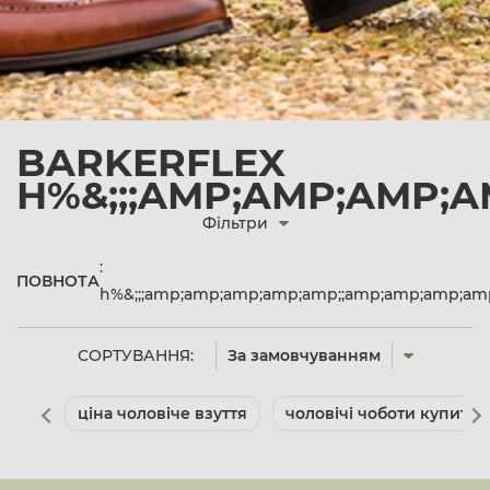
BARKERFLEX
H%&;;;AMP;AMP;AMP;
Фільтри
:
ПОВНОТА
h%&;;;amp;amp;amp;amp;amp;;amp;amp;amp;a
СОРТУВАННЯ:
За замовчуванням
ціна чоловіче взуття
чоловічі чоботи купити