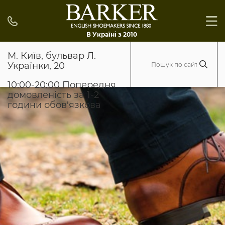
В Україні з 2010
М. Київ, бульвар Л.
Українки, 20
10:00-20:00 Попередня
домовленість за 1-2
години обов'язкова