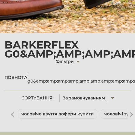
BARKERFLEX
G0&AMP;AMP;AMP;AMP
Фільтри
:
ПОВНОТА
g0&amp;amp;amp;amp;amp;amp;amp;amp;amp;
СОРТУВАННЯ:
За замовчуванням
чоловіче взуття лофери купити
чоловічі туф