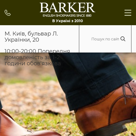
В Україні з 2010
М. Київ, бульвар Л.
Українки, 20
10:00-20:00 Попередня
домовленість за 1-2
години обов'язкова