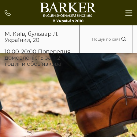
В Україні з 2010
М. Київ, бульвар Л.
Українки, 20
10:00-20:00 Попередня
домовленість за 1-2
години обов'язкова