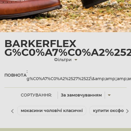
BARKERFLEX
G%C0%A7%C0%A2%2527
Фільтри
:
ПОВНОТА
g%C0%A7%C0%A2%2527%2522\&amp;amp;;amp;am
СОРТУВАННЯ:
За замовчуванням
мокасини чоловічі класичні
купити оксфорди