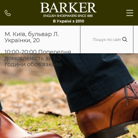
В Україні з 2010
М. Київ, бульвар Л.
Українки, 20
10:00-20:00 Попередня
домовленість за 1-2
години обов'язкова