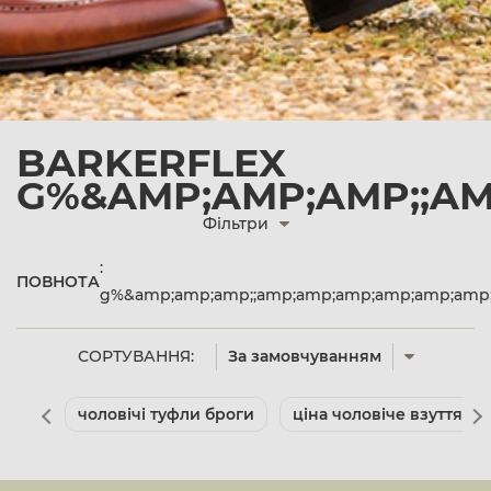
BARKERFLEX
G%&AMP;AMP;AMP;;AM
Фільтри
:
ПОВНОТА
g%&amp;amp;amp;;amp;amp;amp;amp;amp;amp;
СОРТУВАННЯ:
За замовчуванням
чоловічі туфли броги
ціна чоловіче взуття