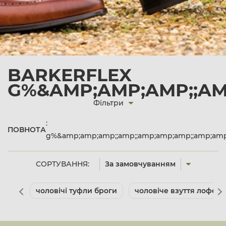
BARKERFLEX
G%&AMP;AMP;AMP;;AM
Фільтри
:
ПОВНОТА
g%&amp;amp;amp;;amp;;amp;amp;amp;;amp;am
СОРТУВАННЯ:
За замовчуванням
чоловічі туфли броги
чоловіче взуття лофер