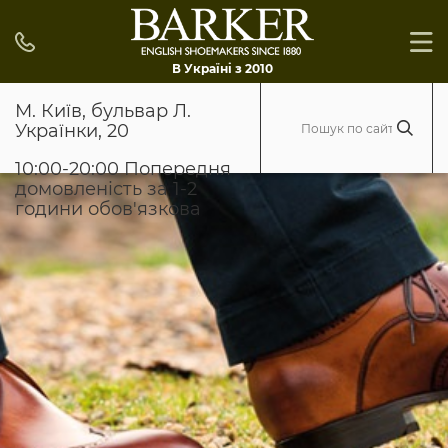
В Україні з 2010
М. Київ, бульвар Л.
Українки, 20
10:00-20:00 Попередня
домовленість за 1-2
години обов'язкова