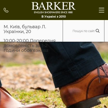
В Україні з 2010
М. Київ, бульвар Л.
Українки, 20
10:00-20:00 Попередня
домовленість за 1-2
години обов'язкова