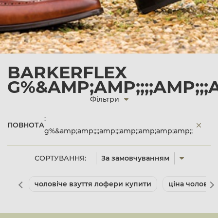
BARKERFLEX
G%&AMP;AMP;;;;AMP;;;
Фільтри
:
ПОВНОТА
g%&amp;amp;;;;amp;;;amp;;amp;amp;amp;;
СОРТУВАННЯ:
За замовчуванням
чоловіче взуття лофери купити
ціна чоловіче