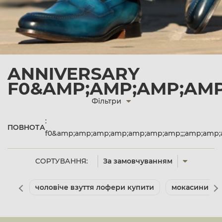
ANNIVERSARY
F0&AMP;AMP;AMP;AMP;
Фільтри
:
ПОВНОТА
f0&amp;amp;amp;amp;amp;amp;amp;;;amp;amp;
СОРТУВАННЯ:
За замовчуванням
чоловіче взуття лофери купити
мокасини чол