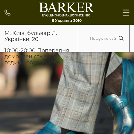
В Україні з 2010
М. Київ, бульвар Л.
Українки, 20
10:00-20:00 Попередня
домовленість за 1-2
години обов'язкова