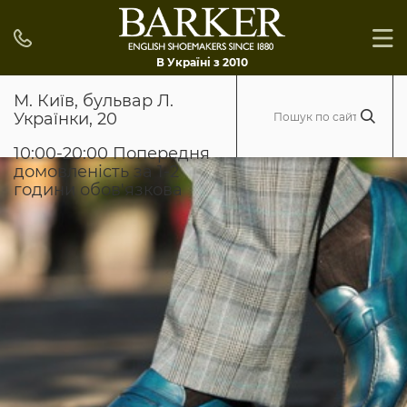
В Україні з 2010
М. Київ, бульвар Л.
Українки, 20
10:00-20:00 Попередня
домовленість за 1-2
години обов'язкова