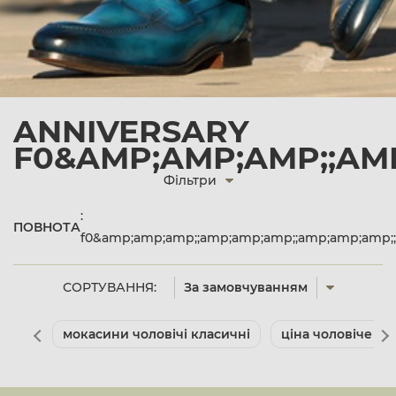
ANNIVERSARY
F0&AMP;AMP;AMP;;AMP
Фільтри
:
ПОВНОТА
f0&amp;amp;amp;;amp;amp;amp;;amp;amp;amp;;
СОРТУВАННЯ:
За замовчуванням
мокасини чоловічі класичні
ціна чоловіче вз