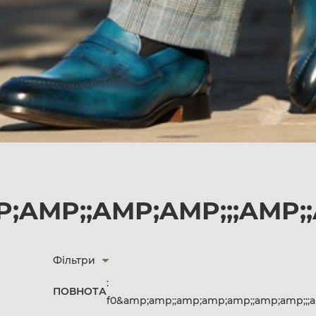
;AMP;;AMP;AMP;;;AMP;
Фільтри
:
ПОВНОТА
f0&amp;amp;;amp;amp;amp;;amp;amp;;;