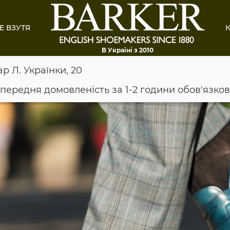
Е ВЗУТЯ
К
В Україні з 2010
ар Л. Українки, 20
опередня домовленість за 1-2 години обов'язко