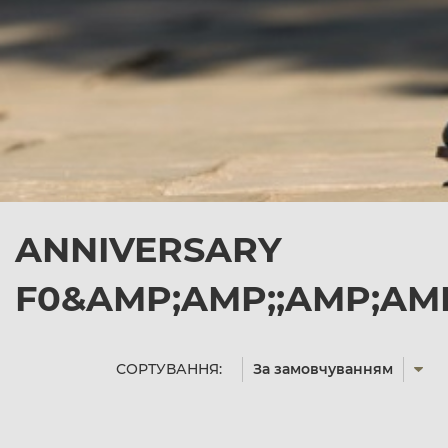
ANNIVERSARY
F0&AMP;AMP;;AMP;AMP
СОРТУВАННЯ:
За замовчуванням