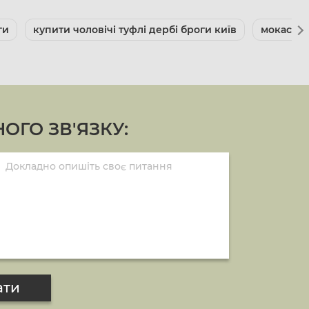
ги
купити чоловічі туфлі дербі броги київ
мокасини
ОГО ЗВ'ЯЗКУ:
ати