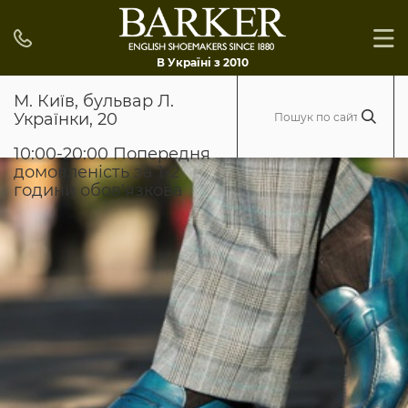
В Україні з 2010
М. Київ, бульвар Л.
Українки, 20
10:00-20:00 Попередня
домовленість за 1-2
години обов'язкова