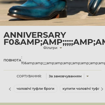
ANNIVERSARY
F0&AMP;AMP;;;;;AMP;A
Фільтри
:
ПОВНОТА
f0&amp;amp;;;;;amp;amp;amp;;amp;amp;;amp;amp
СОРТУВАННЯ:
За замовчуванням
чоловічі туфли броги
купити чоловічі туфлі д