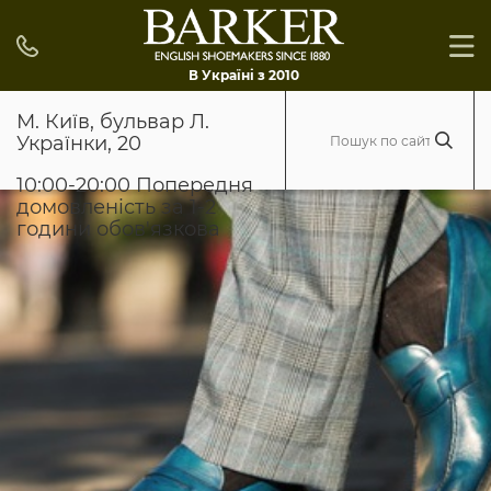
В Україні з 2010
М. Київ, бульвар Л.
Українки, 20
10:00-20:00 Попередня
домовленість за 1-2
години обов'язкова