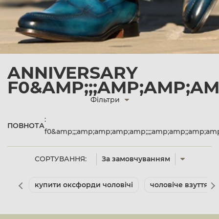
ANNIVERSARY
F0&AMP;;;AMP;AMP;AM
Фільтри
:
ПОВНОТА
f0&amp;;;amp;amp;amp;amp;;;;amp;amp;;amp;am
СОРТУВАННЯ:
За замовчуванням
купити оксфорди чоловічі
чоловіче взуття л