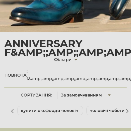
ANNIVERSARY
F&AMP;;AMP;;AMP;AMP
Фільтри
:
ПОВНОТА
f&amp;;amp;;amp;amp;;amp;;amp;;amp;amp;;am
СОРТУВАННЯ:
За замовчуванням
купити оксфорди чоловічі
чоловічі чоботи к