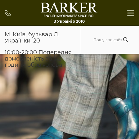
В Україні з 2010
М. Київ, бульвар Л.
Українки, 20
10:00-20:00 Попередня
домовленість за 1-2
години обов'язкова