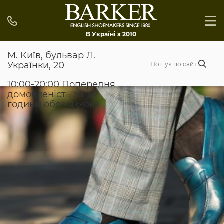
В Україні з 2010
М. Київ, бульвар Л.
Українки, 20
10:00-20:00 Попередня
домовленість за 1-2
години обов'язкова