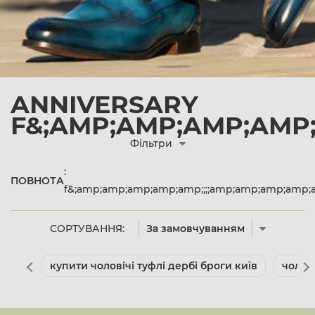
ANNIVERSARY
F&;AMP;AMP;AMP;AMP
Фільтри
:
ПОВНОТА
f&;amp;amp;amp;amp;amp;;;;amp;amp;amp;amp
СОРТУВАННЯ:
За замовчуванням
купити чоловічі туфлі дербі броги київ
чолов