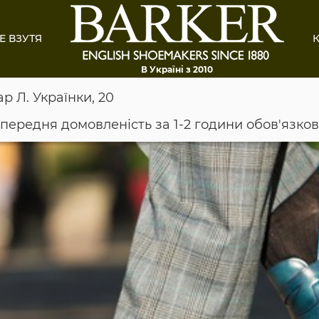
Е ВЗУТЯ
К
В Україні з 2010
ар Л. Українки, 20
опередня домовленість за 1-2 години обов'язко