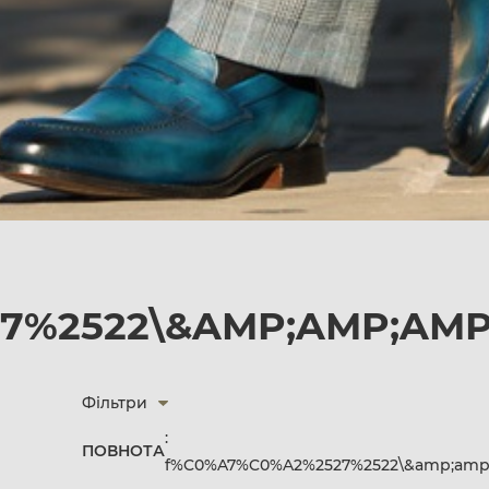
%2522\&AMP;AMP;AMP;
Фільтри
:
ПОВНОТА
f%C0%A7%C0%A2%2527%2522\&amp;amp;