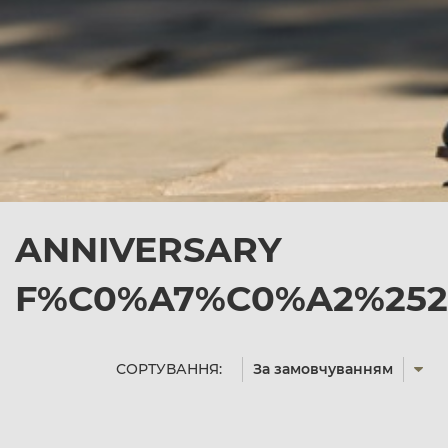
ANNIVERSARY
F%C0%A7%C0%A2%2527
СОРТУВАННЯ:
За замовчуванням