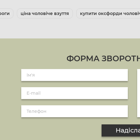
роги
ціна чоловіче взуття
купити оксфорди чолові
ФОРМА ЗВОРОТН
Надісл