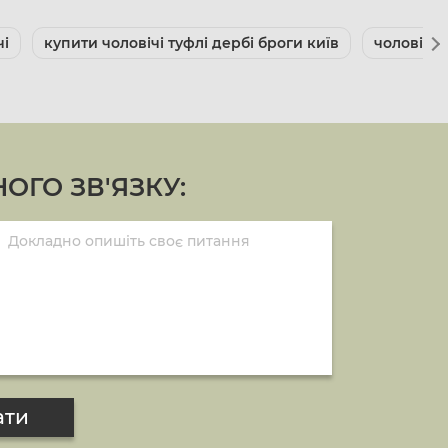
чі
купити чоловічі туфлі дербі броги київ
чоловіче
ОГО ЗВ'ЯЗКУ:
ати