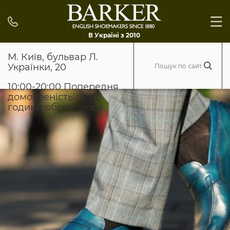
В Україні з 2010
М. Київ, бульвар Л.
Українки, 20
10:00-20:00 Попередня
домовленість за 1-2
години обов'язкова