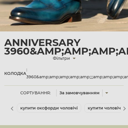
ANNIVERSARY
3960&AMP;AMP;AMP;AM
Фільтри
:
КОЛОДКА
3960&amp;amp;amp;amp;amp;;;;amp;amp;amp;a
СОРТУВАННЯ:
За замовчуванням
купити оксфорди чоловічі
купити чоловічі ту