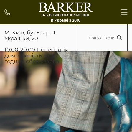
В Україні з 2010
М. Київ, бульвар Л.
Українки, 20
10:00-20:00 Попередня
домовленість за 1-2
години обов'язкова