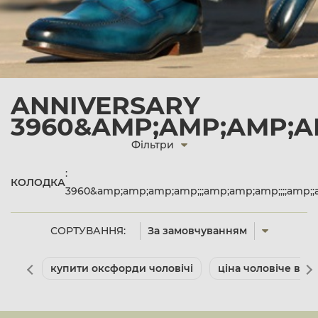
ANNIVERSARY
3960&AMP;AMP;AMP;AM
Фільтри
:
КОЛОДКА
3960&amp;amp;amp;amp;;;amp;amp;amp;;;;amp;;
СОРТУВАННЯ:
За замовчуванням
купити оксфорди чоловічі
ціна чоловіче взут