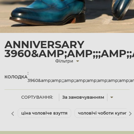
ANNIVERSARY
3960&AMP;AMP;;;AMP
Фільтри
:
КОЛОДКА
3960&amp;amp;;;amp;;amp;amp;amp;amp;amp;a
СОРТУВАННЯ:
За замовчуванням
ціна чоловіче взуття
чоловічі чоботи купити