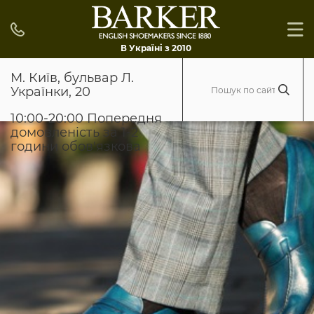
В Україні з 2010
М. Київ, бульвар Л.
Українки, 20
10:00-20:00 Попередня
домовленість за 1-2
години обов'язкова