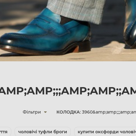
;AMP;AMP;;;AMP;AMP;;A
Фільтри
КОЛОДКА
: 3960&amp;amp;;;;amp;
уття
чоловічі туфли броги
купити оксфорди чолові