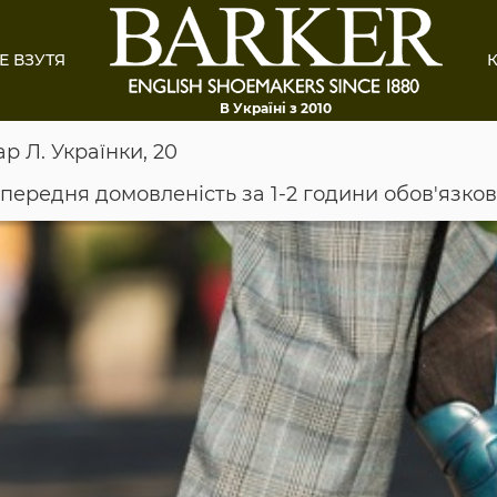
Е ВЗУТЯ
К
В Україні з 2010
ар Л. Українки, 20
опередня домовленість за 1-2 години обов'язко