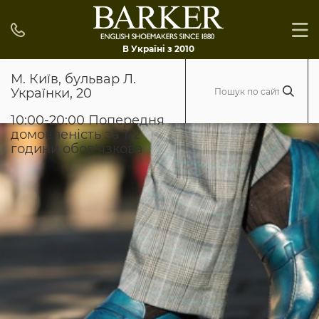
В Україні з 2010
М. Київ, бульвар Л.
Українки, 20
10:00-20:00 Попередня
домовленість за 1-2
години обов'язкова