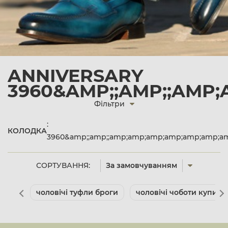
ANNIVERSARY
3960&AMP;;AMP;;AMP;
Фільтри
:
КОЛОДКА
3960&amp;;amp;;amp;amp;amp;amp;amp;amp;am
СОРТУВАННЯ:
За замовчуванням
чоловічі туфли броги
чоловічі чоботи купити