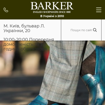
В Україні з 2010
М. Київ, бульвар Л.
Українки, 20
10:00-20:00 Попередня
домовленість за 1-2
години обов'язкова