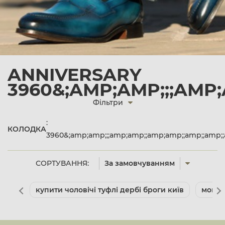
ANNIVERSARY
3960&;AMP;AMP;;;AMP;
Фільтри
:
КОЛОДКА
3960&;amp;amp;;;amp;amp;;amp;amp;;amp;;amp;
СОРТУВАННЯ:
За замовчуванням
купити чоловічі туфлі дербі броги київ
мокас