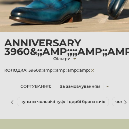
ANNIVERSARY
3960&;;AMP;;;;AMP;;AMP
Фільтри
КОЛОДКА
: 3960&;;amp;;;;amp;;amp;;;amp;
СОРТУВАННЯ:
За замовчуванням
купити чоловічі туфлі дербі броги київ
чолов