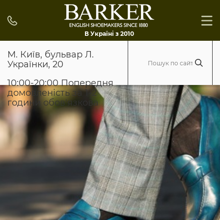
В Україні з 2010
М. Київ, бульвар Л.
Українки, 20
10:00-20:00 Попередня
домовленість за 1-2
години обов'язкова