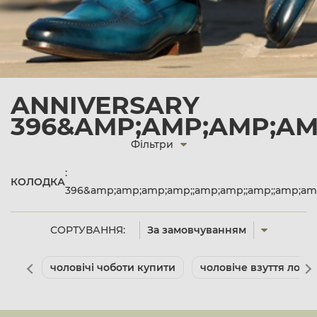
ANNIVERSARY
396&AMP;AMP;AMP;AMP
Фільтри
:
КОЛОДКА
396&amp;amp;amp;amp;;amp;amp;;amp;;amp;amp
СОРТУВАННЯ:
За замовчуванням
чоловічі чоботи купити
чоловіче взуття лоф