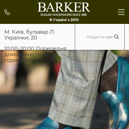
В Україні з 2010
М. Київ, бульвар Л.
Українки, 20
10:00-20:00 Попередня
домовленість за 1-2
години обов'язкова