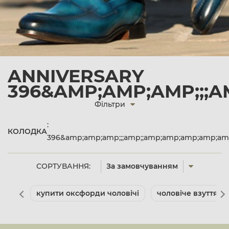
ANNIVERSARY
396&AMP;AMP;AMP;;;
Фільтри
:
КОЛОДКА
396&amp;amp;amp;;;amp;;amp;amp;amp;amp;a
СОРТУВАННЯ:
За замовчуванням
купити оксфорди чоловічі
чоловіче взуття л