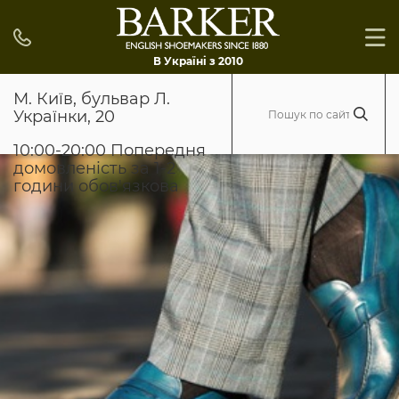
В Україні з 2010
М. Київ, бульвар Л.
Українки, 20
10:00-20:00 Попередня
домовленість за 1-2
години обов'язкова