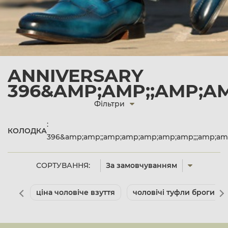
ANNIVERSARY
396&AMP;AMP;;AMP;AM
Фільтри
:
КОЛОДКА
396&amp;amp;;amp;amp;amp;amp;amp;;;amp;am
СОРТУВАННЯ:
За замовчуванням
ціна чоловіче взуття
чоловічі туфли броги