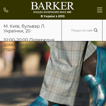
В Україні з 2010
М. Київ, бульвар Л.
Українки, 20
10:00-20:00 Попередня
домовленість за 1-2
години обов'язкова