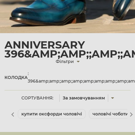
ANNIVERSARY
396&AMP;AMP;;AMP;;A
Фільтри
:
КОЛОДКА
396&amp;amp;;amp;;amp;amp;amp;amp;;amp;amp
СОРТУВАННЯ:
За замовчуванням
купити оксфорди чоловічі
чоловічі чоботи к