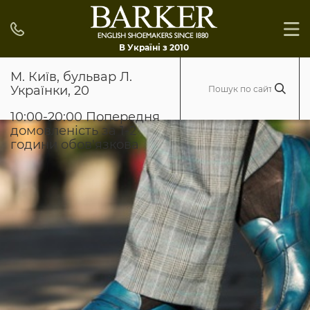
В Україні з 2010
М. Київ, бульвар Л.
Українки, 20
10:00-20:00 Попередня
домовленість за 1-2
години обов'язкова