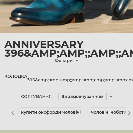
ANNIVERSARY
396&AMP;AMP;;AMP;;A
Фільтри
:
КОЛОДКА
396&amp;amp;;amp;;amp;amp;;amp;amp;amp;am
СОРТУВАННЯ:
За замовчуванням
купити оксфорди чоловічі
чоловічі чоботи к