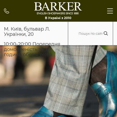
В Україні з 2010
М. Київ, бульвар Л.
Українки, 20
10:00-20:00 Попередня
домовленість за 1-2
години обов'язкова