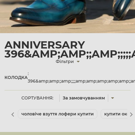
ANNIVERSARY
396&AMP;AMP;;AMP;;;
Фільтри
:
КОЛОДКА
396&amp;amp;;amp;;;;;amp;amp;amp;amp;amp;
СОРТУВАННЯ:
За замовчуванням
чоловіче взуття лофери купити
купити оксфо