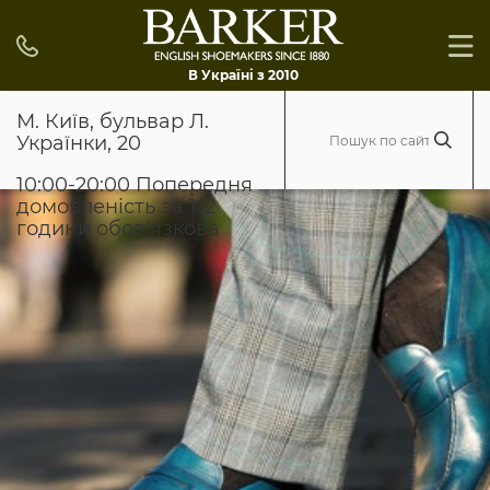
В Україні з 2010
М. Київ, бульвар Л.
Українки, 20
10:00-20:00 Попередня
домовленість за 1-2
години обов'язкова