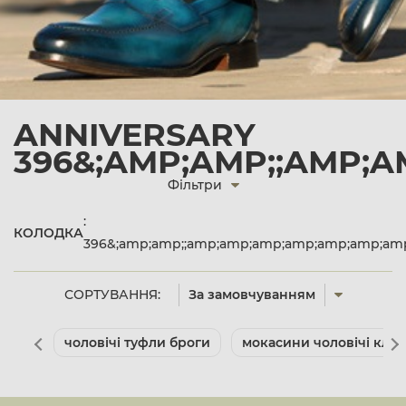
ANNIVERSARY
396&;AMP;AMP;;AMP;
Фільтри
:
КОЛОДКА
396&;amp;amp;;amp;amp;amp;amp;amp;amp;am
СОРТУВАННЯ:
За замовчуванням
чоловічі туфли броги
мокасини чоловічі клас