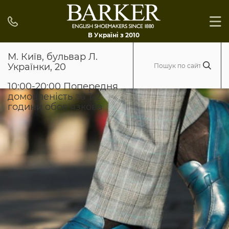
В Україні з 2010
М. Київ, бульвар Л.
Українки, 20
10:00-20:00 Попередня
домовленість за 1-2
години обов'язкова