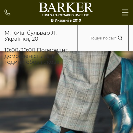
В Україні з 2010
М. Київ, бульвар Л.
Українки, 20
10:00-20:00 Попередня
домовленість за 1-2
години обов'язкова