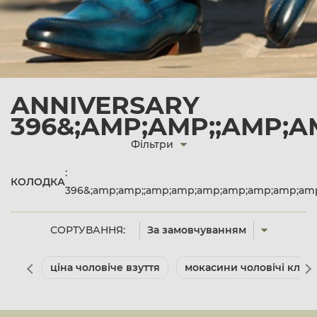
ANNIVERSARY
396&;AMP;AMP;;AMP;A
Фільтри
:
КОЛОДКА
396&;amp;amp;;amp;amp;amp;amp;amp;amp;amp
СОРТУВАННЯ:
За замовчуванням
ціна чоловіче взуття
мокасини чоловічі клас