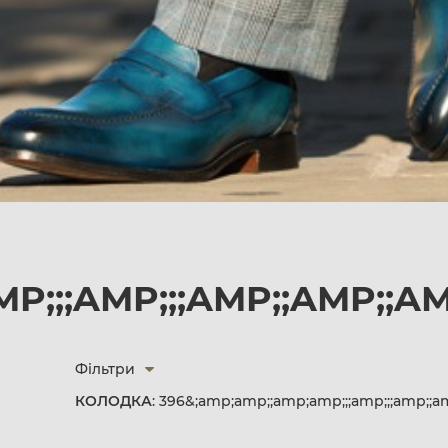
MP;;;AMP;;;AMP;;AMP;;
Фільтри
КОЛОДКА
: 396&;amp;amp;;amp;amp;;;amp;;;amp;