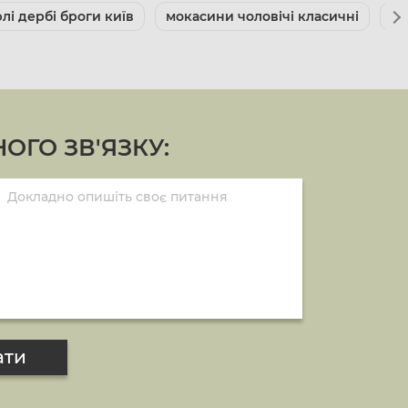
лі дербі броги київ
мокасини чоловічі класичні
чо
ОГО ЗВ'ЯЗКУ:
ати