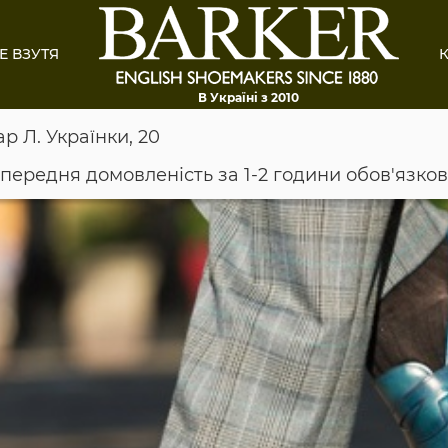
Е ВЗУТЯ
К
В Україні з 2010
ар Л. Українки, 20
опередня домовленість за 1-2 години обов'язко