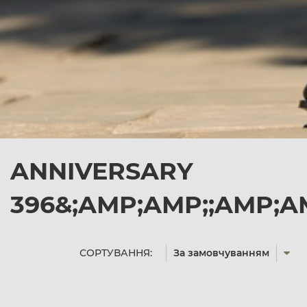
ANNIVERSARY
396&;AMP;AMP;;AMP;A
СОРТУВАННЯ:
За замовчуванням